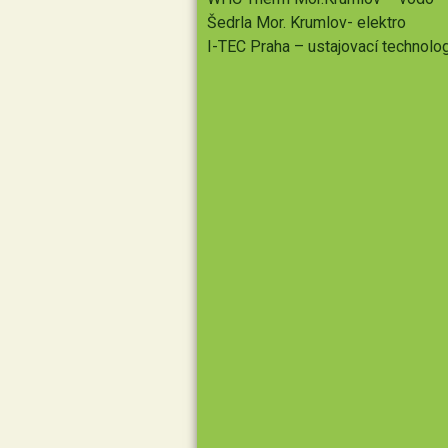
Šedrla Mor. Krumlov- elektro
I-TEC Praha – ustajovací technolo