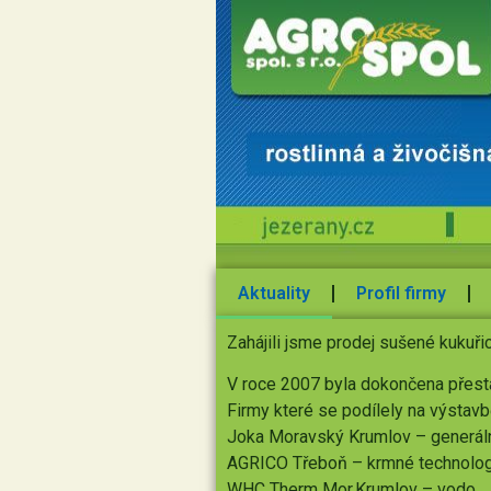
Aktuality
Profil firmy
Zahájili jsme prodej sušené kukuř
V roce 2007 byla dokončena přesta
Firmy které se podílely na výstavb
Joka Moravský Krumlov – generáln
AGRICO Třeboň – krmné technolo
WHC Therm Mor.Krumlov – vodo