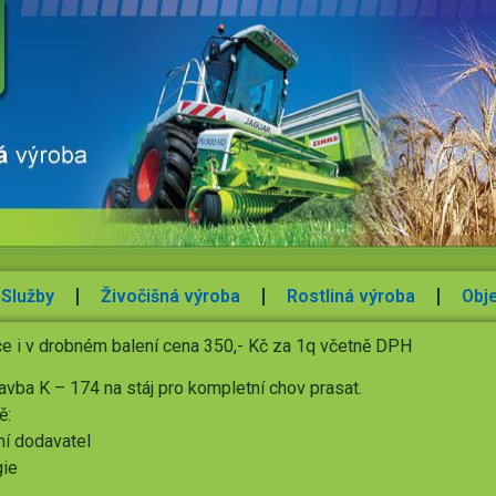
Služby
Živočišná výroba
Rostliná výroba
Obj
ice i v drobném balení cena 350,- Kč za 1q včetně DPH
vba K – 174 na stáj pro kompletní chov prasat.
ě:
í dodavatel
gie