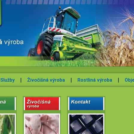
Služby
Živočišná výroba
Rostliná výroba
Obj